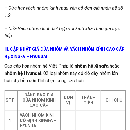
– Cửa hay vách nhôm kính màu vân gỗ đơn giá nhân hệ số
1.2
– Cửa Vách nhôm kính kết hợp với kính khác báo giá trực
tiếp
III. CẬP NHẬT GIÁ CỬA NHÔM VÀ VÁCH NHÔM KÍNH CAO CẤP
HỆ XINGFA – HYUNDAI
Cao cấp hơn nhôm hệ Việt Pháp là
nhôm hệ Xingfa
hoặc
nhôm hệ Hyundai
. 02 loại nhôm này có độ dày nhôm lớn
hơn, độ bền sơn tĩnh điện cũng cao hơn
BẢNG BÁO GIÁ
ĐƠN
THÀNH
STT
CỬA NHÔM KÍNH
GHI CHÚ
VỊ
TIỀN
CAO CẤP
VÁCH NHÔM KÍNH
1
CỐ ĐỊNH XINGFA –
HYUNDAI