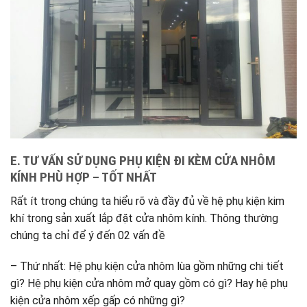
E. TƯ VẤN SỬ DỤNG PHỤ KIỆN ĐI KÈM CỬA NHÔM
KÍNH PHÙ HỢP – TỐT NHẤT
Rất ít trong chúng ta hiểu rõ và đầy đủ về hệ phụ kiện kim
khí trong sản xuất lắp đặt cửa nhôm kính. Thông thường
chúng ta chỉ để ý đến 02 vấn đề
– Thứ nhất: Hệ phụ kiện cửa nhôm lùa gồm những chi tiết
gì? Hệ phụ kiện cửa nhôm mở quay gồm có gì? Hay hệ phụ
kiện cửa nhôm xếp gấp có những gì?