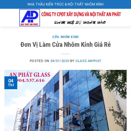
Skip
NHÀ THẦU KIẾN TRÚC & NỘI THẤT NHÔM KÍNH
to
content
CỬA NHÔM KÍNH
Đơn Vị Làm Cửa Nhôm Kính Giá Rẻ
POSTED ON
04/01/2020
BY
GLASS ANPHAT
04
Th1