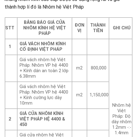
thành hợp lí đó là Nhôm hệ Việt Pháp
BẢNG BÁO GIÁ CỬA
ĐƠN
THÀNH
STT
NHÔM KÍNH HỆ VIỆT
GHI CHÚ
VỊ
TIỀN
PHÁP
GIÁ VÁCH NHÔM KÍNH
1
CỐ ĐỊNH VIỆT PHÁP
Giá vách nhôm hệ Việt
Pháp: Nhôm VP hệ 4400
m2
800,000
+ Kính dán an toàn 2 lớp
6.38mm
Giá vách nhôm hệ Việt
Pháp: Nhôm VP hệ 4400
m2
1,150,000
+ Kính cường lực dày
10mm
Nhôm hệ
Việt
GIÁ CỬA NHÔM KÍNH
Pháp: Độ
2
VIỆT PHÁP HỆ 4400 &
dày nhôm
450
1.2mm -:-
1.4mm
Giá cửa nhôm hệ Việt