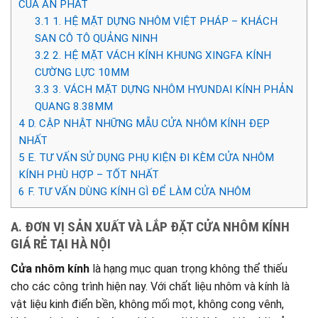
CỦA AN PHÁT
3.1
1. HỆ MẶT DỰNG NHÔM VIỆT PHÁP – KHÁCH
SAN CÔ TÔ QUẢNG NINH
3.2
2. HỆ MẶT VÁCH KÍNH KHUNG XINGFA KÍNH
CƯỜNG LỰC 10MM
3.3
3. VÁCH MẶT DỰNG NHÔM HYUNDAI KÍNH PHẢN
QUANG 8.38MM
4
D. CẬP NHẬT NHỮNG MẪU CỬA NHÔM KÍNH ĐẸP
NHẤT
5
E. TƯ VẤN SỬ DỤNG PHỤ KIỆN ĐI KÈM CỬA NHÔM
KÍNH PHÙ HỢP – TỐT NHẤT
6
F. TƯ VẤN DÙNG KÍNH GÌ ĐỂ LÀM CỬA NHÔM
A. ĐƠN VỊ SẢN XUẤT VÀ LẮP ĐẶT CỬA NHÔM KÍNH
GIÁ RẺ TẠI HÀ NỘI
Cửa nhôm kính
là hạng mục quan trọng không thể thiếu
cho các công trình hiện nay. Với chất liệu nhôm và kính là
vật liệu kinh điển bền, không mối mọt, không cong vênh,