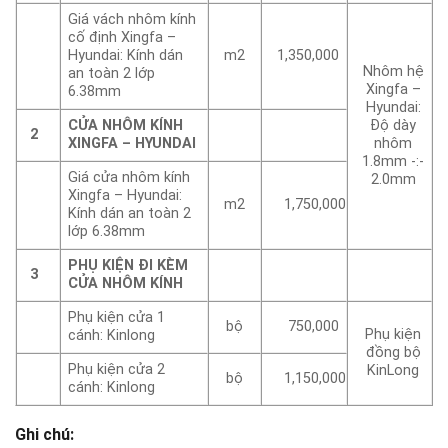
Giá vách nhôm kính
cố định Xingfa –
Hyundai: Kính dán
m2
1,350,000
Nhôm hệ
an toàn 2 lớp
Xingfa –
6.38mm
Hyundai:
CỬA NHÔM KÍNH
Độ dày
2
XINGFA – HYUNDAI
nhôm
1.8mm -:-
Giá cửa nhôm kính
2.0mm
Xingfa – Hyundai:
m2
1,750,000
Kính dán an toàn 2
lớp 6.38mm
PHỤ KIỆN ĐI KÈM
3
CỬA NHÔM KÍNH
Phụ kiện cửa 1
bộ
750,000
Phụ kiện
cánh: Kinlong
đồng bộ
Phụ kiện cửa 2
KinLong
bộ
1,150,000
cánh: Kinlong
Ghi chú: