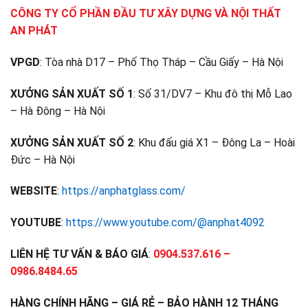
CÔNG TY CỔ PHẦN ĐẦU TƯ XÂY DỰNG VÀ NỘI THẤT
AN PHÁT
VPGD
: Tòa nhà D17 – Phố Thọ Tháp – Cầu Giấy – Hà Nội
XƯỞNG SẢN XUẤT SỐ 1
: Số 31/DV7 – Khu đô thị Mỗ Lao
– Hà Đông – Hà Nội
XƯỞNG SẢN XUẤT SỐ 2
: Khu đấu giá X1 – Đông La – Hoài
Đức – Hà Nội
WEBSITE
:
https://anphatglass.com/
YOUTUBE
:
https://www.youtube.com/@anphat4092
LIÊN HỆ TƯ VẤN & BÁO GIÁ
:
0904.537.616 –
0986.8484.65
HÀNG CHÍNH HÃNG – GIÁ RẺ – BẢO HÀNH 12 THÁNG