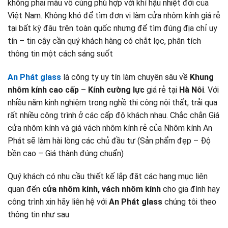
không phai màu vô cùng phù hợp với khí hậu nhiệt đới của
Việt Nam. Không khó để tìm đơn vị làm cửa nhôm kính giá rẻ
tại bất kỳ đâu trên toàn quốc nhưng để tìm đúng địa chỉ uy
tín – tin cậy cần quý khách hàng có chắt lọc, phân tích
thông tin một cách sáng suốt
An Phát glass
là công ty uy tín làm chuyên sâu về
Khung
nhôm kính cao cấp
–
Kính cường lực
giá rẻ tại
Hà Nôi
. Với
nhiều năm kinh nghiệm trong nghề thi công nội thất, trải qua
rất nhiều công trình ở các cấp độ khách nhau. Chắc chắn Giá
cửa nhôm kính và giá vách nhôm kính rẻ của Nhôm kính An
Phát sẽ làm hài lòng các chủ đầu tư (Sản phẩm đẹp – Độ
bền cao – Giá thành đúng chuẩn)
Quý khách có nhu cầu thiết kế lắp đặt các hạng mục liên
quan đến
cửa nhôm kính, vách nhôm kính
cho gia đình hay
công trình xin hãy liên hệ với
An Phát glass
chúng tôi theo
thông tin như sau