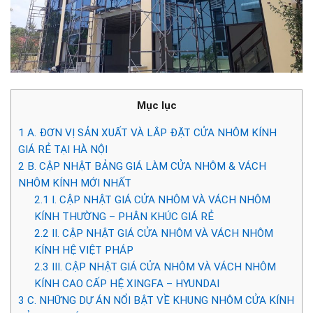
Mục lục
1
A. ĐƠN VỊ SẢN XUẤT VÀ LẮP ĐẶT CỬA NHÔM KÍNH
GIÁ RẺ TẠI HÀ NỘI
2
B. CẬP NHẬT BẢNG GIÁ LÀM CỬA NHÔM & VÁCH
NHÔM KÍNH MỚI NHẤT
2.1
I. CẬP NHẬT GIÁ CỬA NHÔM VÀ VÁCH NHÔM
KÍNH THƯỜNG – PHÂN KHÚC GIÁ RẺ
2.2
II. CẬP NHẬT GIÁ CỬA NHÔM VÀ VÁCH NHÔM
KÍNH HỆ VIỆT PHÁP
2.3
III. CẬP NHẬT GIÁ CỬA NHÔM VÀ VÁCH NHÔM
KÍNH CAO CẤP HỆ XINGFA – HYUNDAI
3
C. NHỮNG DỰ ÁN NỔI BẬT VỀ KHUNG NHÔM CỬA KÍNH