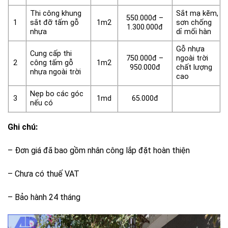
Thi công khung
Sắt mạ kẽm,
550.000đ –
1
sắt đỡ tấm gỗ
1m2
sơn chống
1.300.000đ
nhựa
dỉ mối hàn
Gỗ nhựa
Cung cấp thi
750.000đ –
ngoài trời
2
công tấm gỗ
1m2
950.000đ
chất lượng
nhựa ngoài trời
cao
Nẹp bo các góc
3
1md
65.000đ
nếu có
Ghi chú:
– Đơn giá đã bao gồm nhân công lắp đặt hoàn thiện
– Chưa có thuế VAT
– Bảo hành 24 tháng