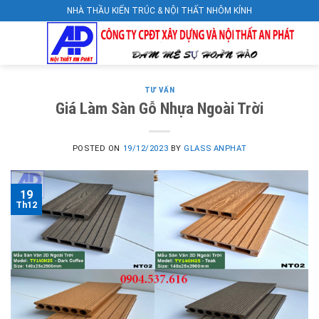
Skip
NHÀ THẦU KIẾN TRÚC & NỘI THẤT NHÔM KÍNH
to
content
TƯ VẤN
Giá Làm Sàn Gỗ Nhựa Ngoài Trời
POSTED ON
19/12/2023
BY
GLASS ANPHAT
19
Th12