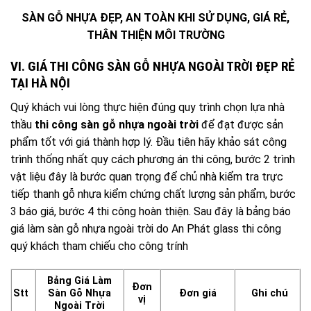
SÀN GỖ NHỰA ĐẸP, AN TOÀN KHI SỬ DỤNG, GIÁ RẺ,
THÂN THIỆN MÔI TRƯỜNG
VI. GIÁ THI CÔNG SÀN GỖ NHỰA NGOÀI TRỜI ĐẸP RẺ
TẠI HÀ NỘI
Quý khách vui lòng thực hiện đúng quy trình chọn lựa nhà
thầu
thi công sàn gỗ nhựa ngoài trời
để đạt được sản
phẩm tốt với giá thành hợp lý. Đầu tiên hãy khảo sát công
trình thống nhất quy cách phương án thi công, bước 2 trình
vật liệu đây là bước quan trọng để chủ nhà kiểm tra trực
tiếp thanh gỗ nhựa kiểm chứng chất lượng sản phẩm, bước
3 báo giá, bước 4 thi công hoàn thiện. Sau đây là bảng báo
giá làm sàn gỗ nhựa ngoài trời do An Phát glass thi công
quý khách tham chiếu cho công trính
Bảng Giá Làm
Đơn
Stt
Sàn Gỗ Nhựa
Đơn giá
Ghi chú
vị
Ngoài Trời