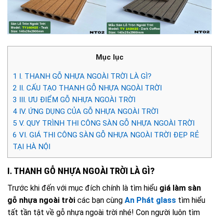
Mục lục
1
I. THANH GỖ NHỰA NGOÀI TRỜI LÀ GÌ?
2
II. CẤU TẠO THANH GỖ NHỰA NGOÀI TRỜI
3
III. ƯU ĐIỂM GỖ NHỰA NGOÀI TRỜI
4
IV. ỨNG DỤNG CỦA GỖ NHỰA NGOÀI TRỜI
5
V. QUY TRÌNH THI CÔNG SÀN GỖ NHỰA NGOÀI TRỜI
6
VI. GIÁ THI CÔNG SÀN GỖ NHỰA NGOÀI TRỜI ĐẸP RẺ
TẠI HÀ NỘI
I. THANH GỖ NHỰA NGOÀI TRỜI LÀ GÌ?
Trước khi đến với mục đích chính là tìm hiểu
giá làm sàn
gỗ nhựa ngoài trời
các bạn cùng
An Phát glass
tìm hiểu
tất tần tật về gỗ nhựa ngoài trời nhé! Con người luôn tìm