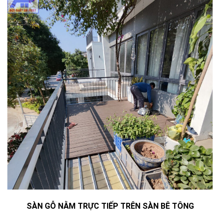
SÀN GỖ NẰM TRỰC TIẾP TRÊN SÀN BÊ TÔNG