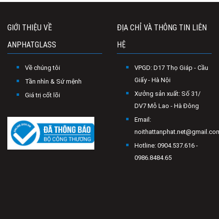
GIỚI THIỆU VỀ
ĐỊA CHỈ VÀ THÔNG TIN LIÊN
ANPHATGLASS
HỆ
Về chúng tôi
VPGD: D17 Thọ Giáp - Cầu
Giấy - Hà Nội
Tần nhìn & Sứ mệnh
Xưởng sản xuất: Số 31/
Giá trị cốt lõi
DV7 Mỗ Lao - Hà Đông
Email:
noithattanphat.net@gmail.co
Hotline: 0904.537.616 -
0986.8484.65