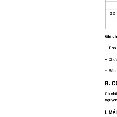
3.3
Ghi c
– Đơn 
– Chư
– Bảo 
B. C
Có nhi
nguyên
I. MÁ