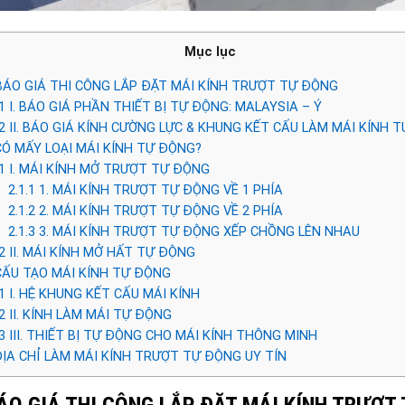
Mục lục
BÁO GIÁ THI CÔNG LẮP ĐẶT MÁI KÍNH TRƯỢT TỰ ĐỘNG
1
I. BÁO GIÁ PHẦN THIẾT BỊ TỰ ĐỘNG: MALAYSIA – Ý
2
II. BÁO GIÁ KÍNH CƯỜNG LỰC & KHUNG KẾT CẤU LÀM MÁI KÍNH 
CÓ MẤY LOẠI MÁI KÍNH TỰ ĐỘNG?
1
I. MÁI KÍNH MỞ TRƯỢT TỰ ĐỘNG
2.1.1
1. MÁI KÍNH TRƯỢT TỰ ĐỘNG VỀ 1 PHÍA
2.1.2
2. MÁI KÍNH TRƯỢT TỰ ĐỘNG VỀ 2 PHÍA
2.1.3
3. MÁI KÍNH TRƯỢT TỰ ĐỘNG XẾP CHỒNG LÊN NHAU
2
II. MÁI KÍNH MỞ HẤT TỰ ĐỘNG
CẤU TẠO MÁI KÍNH TỰ ĐỘNG
1
I. HỆ KHUNG KẾT CẤU MÁI KÍNH
2
II. KÍNH LÀM MÁI TỰ ĐỘNG
3
III. THIẾT BỊ TỰ ĐỘNG CHO MÁI KÍNH THÔNG MINH
ĐỊA CHỈ LÀM MÁI KÍNH TRƯỢT TỰ ĐỘNG UY TÍN
BÁO GIÁ THI CÔNG LẮP ĐẶT MÁI KÍNH TRƯỢT