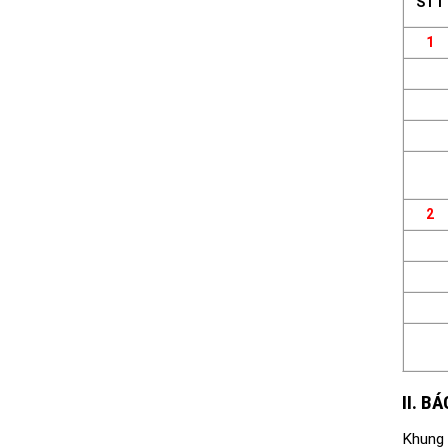
STT
1
2
II. B
Khung 