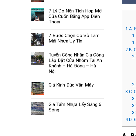
7 Lý Do Nên Tích Hợp Mở
Cửa Cuốn Bằng App Điện
Thoại
1
A. 
7 Bước Chọn Cơ Sở Làm
1.
Mái Nhựa Uy Tín
1.
2
B. 
Tuyển Công Nhân Gia Công
2.
Lắp Đặt Cửa Nhôm Tại An
Khánh – Hà Đông – Hà
Nội
2.
Giá Kính Đúc Vân Mây
3
C. 
3.
Giá Tấm Nhựa Lấy Sáng 6
3.
Sóng
3.
4
D. 
A. 