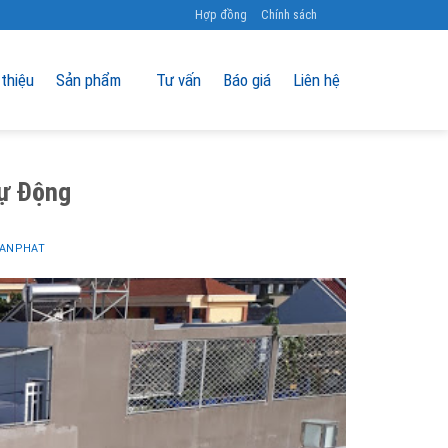
Hợp đồng
Chính sách
 thiệu
Sản phẩm
Tư vấn
Báo giá
Liên hệ
Tự Động
 ANPHAT