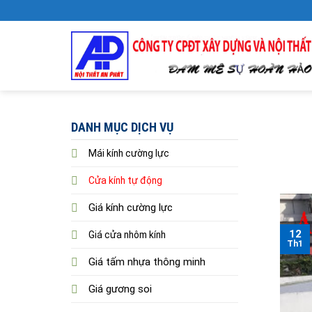
Skip
to
content
DANH MỤC DỊCH VỤ
Mái kính cường lực
Cửa kính tự động
Giá kính cường lực
12
Giá cửa nhôm kính
Th1
Giá tấm nhựa thông minh
Giá gương soi