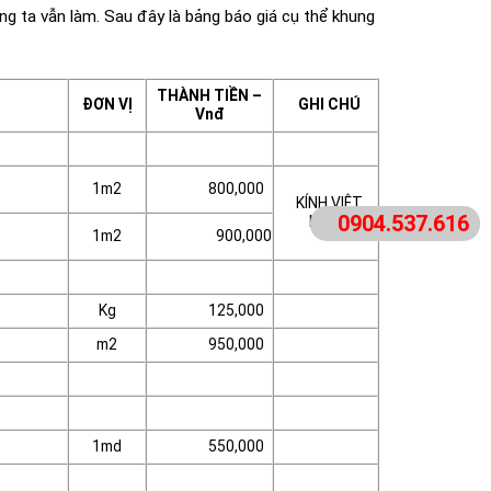
ng ta vẫn làm. Sau đây là bảng báo giá cụ thể khung
THÀNH TIỀN –
ĐƠN VỊ
GHI CHÚ
Vnđ
1m2
800,000
KÍNH VIỆT
0904.537.616
NHẬT
1m2
900,000
Kg
125,000
m2
950,000
1md
550,000