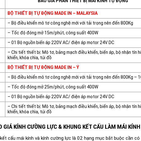
BÁO GIÁ PHẦN THIẾT BỊ MÁI KÍNH TỰ ĐỘNG
BỘ THIẾT BỊ TỰ ĐỘNG MADE IN – MALAYSIA
– Bộ điều khiển mô tơ công nghệ mới với tải trọng nên đến 800Kg
– Tốc độ đóng mở 15m/phút, công suất 400W
– 01 Bộ nguồn biến áp 220V AC/ điện áp motor 24V DC
– Chi tiết thiết bị: Mô tơ, bảng mạch điều khiển, biến áp, bộ nhận tín h
khiển, khóa chìa, túi đồ
BỘ THIẾT BỊ TỰ ĐỘNG MADE IN – Ý
– Bộ điều khiển mô tơ công nghệ mới với tải trọng nên đến 800Kg – 
– Tốc độ đóng mở 25m/phút, công suất 400W
– 01 Bộ nguồn biến áp 220V AC/ điện áp motor 24V DC
– Chi tiết thiết bị: Mô tơ, bảng mạch điều khiển, biến áp, bộ nhận tín h
khiển, khóa chìa, túi đồ
ÁO GIÁ KÍNH CƯỜNG LỰC & KHUNG KẾT CẤU LÀM MÁI KÍN
kết cấu mái kính và kính cường lực là 02 hạng mục bắt buộc cần có 