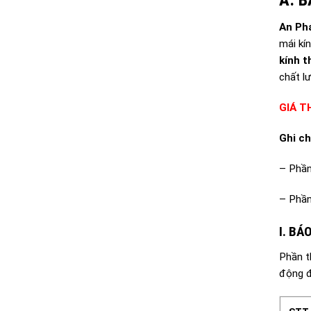
An Ph
mái kí
kính 
chất l
GIÁ T
Ghi ch
– Phần
– Phần
I. BÁ
Phần t
động đ