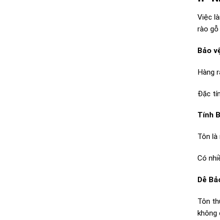
Việc là
rào gỗ
Bảo vệ
Hàng r
Đặc tí
Tính B
Tôn là 
Có nhi
Dễ Bả
Tôn th
không c