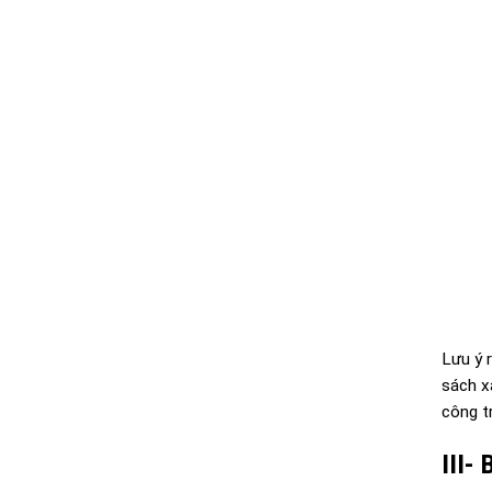
Lưu ý 
sách x
công tr
III-