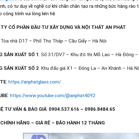
tình, có tư duy về nghề cơ khí chắn chắn tạo ra những bức hàng rào
 công trình vui lòng liên hệ
TY CỔ PHẦN ĐẦU TƯ XÂY DỰNG VÀ NỘI THẤT AN PHÁT
: Tòa nhà D17 – Phố Thọ Tháp – Cầu Giấy – Hà Nội
 SẢN XUẤT SỐ 1
: Số 31/DV7 – Khu đô thị Mỗ Lao – Hà Đông –
 SẢN XUẤT SỐ 2
: Khu đấu giá X1 – Đông La – An Khánh – Hà Nộ
ITE
:
https://anphatglass.com/
UBE
:
https://www.youtube.com/@anphat4092
HỆ TƯ VẤN & BÁO GIÁ
:
0904.537.616 – 0986.8484.65
CHÍNH HÃNG – GIÁ RẺ – BẢO HÀNH 12 THÁNG