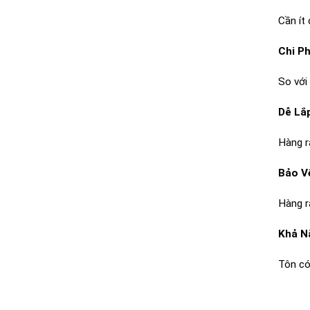
Cần ít
Chi Ph
So với
Dễ Lắ
Hàng r
Bảo V
Hàng r
Khả N
Tôn có