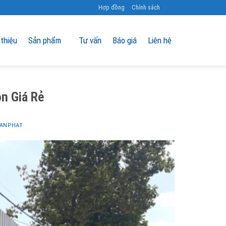
Hợp đồng
Chính sách
 thiệu
Sản phẩm
Tư vấn
Báo giá
Liên hệ
n Giá Rẻ
 ANPHAT