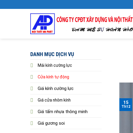
Skip
to
content
DANH MỤC DỊCH VỤ
Mái kính cường lực
Cửa kính tự động
Giá kính cường lực
Giá cửa nhôm kính
15
Th12
Giá tấm nhựa thông minh
Giá gương soi