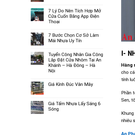
7 Lý Do Nên Tích Hợp Mở
Cửa Cuốn Bằng App Điện
Thoại
7 Bước Chọn Cơ Sở Làm
Mái Nhựa Uy Tín
I- 
Tuyển Công Nhân Gia Công
Lắp Đặt Cửa Nhôm Tại An
Hàng 
Khánh – Hà Đông – Hà
Nội
cho cá
tính l
Giá Kính Đúc Vân Mây
Phần t
Sen, t
Giá Tấm Nhựa Lấy Sáng 6
Sóng
Khung 
nhiêu 
An Ph