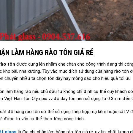
NHẬN LÀM HÀNG RÀO TÔN GIÁ RẺ
rào tôn
được dựng lên nhằm che chắn cho công trình đang thi công
c kho bãi, nhà xưởng. Tùy vào mục đích sử dụng của hàng rào tôn dù
uôn chuyển nhiều ta chọn tôn dày hay mỏng sao cho hiệu quả tối ưu
ôn làm hàng rào nếu chủ đầu tư không chỉ định cụ thể quý khách có
ôn Việt Hàn, tôn Olympic vv độ dày tôn nên sử dụng từ 0.3mm đế
sắt đỡ hàng rào tôn có thể sử dụng thép hộp mạ kẽm hoặc sắt V đ
sẽ được tư vấn cụ thể theo từng công trình
át glass
là địa chỉ nhận làm hàng rào tôn giá rẻ, uy tín, chất lượng