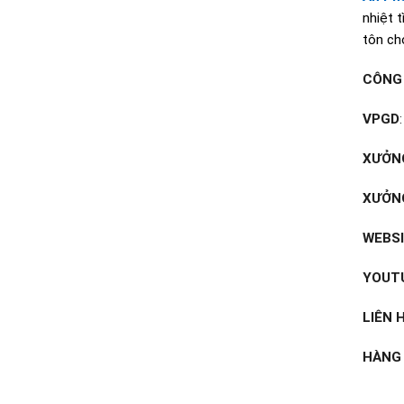
nhiệt 
tôn cho
CÔNG 
VPGD
XƯỞNG
XƯỞNG
WEBS
YOUT
LIÊN 
HÀNG 