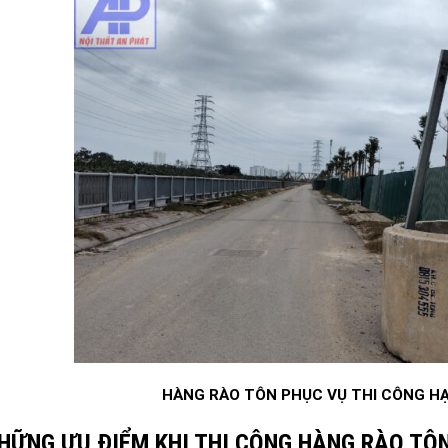
HÀNG RÀO TÔN PHỤC VỤ THI CÔNG HẠ
 NHỮNG ƯU ĐIỂM KHI THI CÔNG HÀNG RÀO TÔ