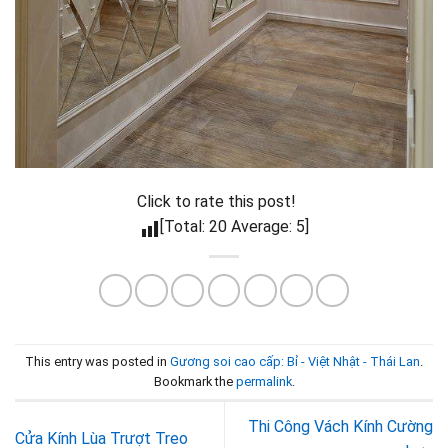
Click to rate this post!
[Total: 20 Average: 5]
This entry was posted in
Gương soi cao cấp: Bỉ - Việt Nhật - Thái Lan
.
Bookmark the
permalink
.
Thi Công Vách Kính Cường
Cửa Kính Lùa Trượt Treo