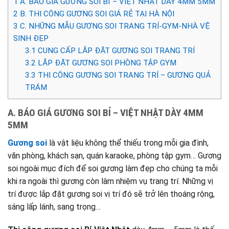
1
A. BÁO GIÁ GƯƠNG SOI BỈ – VIỆT NHẬT DÀY 4MM 5MM
2
B. THI CÔNG GƯƠNG SOI GIÁ RẺ TẠI HÀ NỘI
3
C. NHỮNG MẪU GƯƠNG SOI TRANG TRÍ-GYM-NHÀ VỆ
SINH ĐẸP
3.1
CUNG CẤP LẮP ĐẶT GƯƠNG SOI TRANG TRÍ
3.2
LẮP ĐẶT GƯƠNG SOI PHÒNG TẬP GYM
3.3
THI CÔNG GƯƠNG SOI TRANG TRÍ – GƯƠNG QUẢ
TRÁM
A. BÁO GIÁ GƯƠNG SOI BỈ – VIỆT NHẬT DÀY 4MM
5MM
Gương soi
là vật liệu không thể thiếu trong mỗi gia đình,
văn phòng, khách sạn, quán karaoke, phòng tập gym… Gương
soi ngoài mục đích để soi gương làm đẹp cho chúng ta mỗi
khi ra ngoài thì gương còn làm nhiệm vụ trang trí. Những vị
trí được lắp đặt gương soi vị trí đó sẽ trở lên thoáng rộng,
sáng lấp lánh, sang trọng…