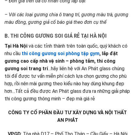
– Đơn giá trên đã có nhân công lắp đặt
– Với các loại gương chia ô trang trí, gương màu trà, gương
màu đồng, gương giả cổ báo giá theo đơn cụ thể
B. THI CÔNG GƯƠNG SOI GIÁ RẺ TẠI HÀ NỘI
Tại Hà Nội
và các tỉnh thành trên toàn quốc, quý khách có
nhu cầu
thi công gương soi phòng tập gym
, lắp đặt
gương cao cấp nhà vệ sinh – phòng tắm, thi công
gương soi trang trí
…hãy liên hệ với An Phát glass chúng
tôi để được tư vấn miễn phí cách lựa chọn gương cho phù
hợp, rồi nên mài gương theo kiểu nào hay dùng khung đẹp
hơn…Tất cả đều được An Phát glass đưa ra những giải pháp
thi công gương thông minh – đẹp mà giá rẻ
CÔNG TY CỔ PHẦN ĐẦU TƯ XÂY DỰNG VÀ NỘI THẤT
AN PHÁT
VPGD
: Tòa nhà D17 – Phố Thọ Tháp – Cầu Giấy – Hà Nội