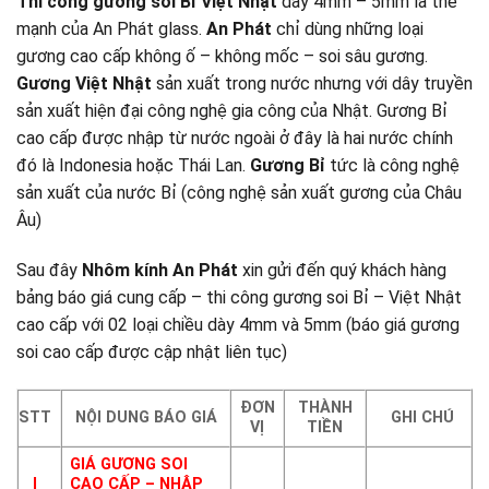
Thi công gương soi Bỉ Việt Nhật
dày 4mm – 5mm là thế
mạnh của An Phát glass.
An Phát
chỉ dùng những loại
gương cao cấp không ố – không mốc – soi sâu gương.
Gương Việt Nhật
sản xuất trong nước nhưng với dây truyền
sản xuất hiện đại công nghệ gia công của Nhật. Gương Bỉ
cao cấp được nhập từ nước ngoài ở đây là hai nước chính
đó là Indonesia hoặc Thái Lan.
Gương Bỉ
tức là công nghệ
sản xuất của nước Bỉ (công nghệ sản xuất gương của Châu
Âu)
Sau đây
Nhôm kính An Phát
xin gửi đến quý khách hàng
bảng báo giá cung cấp – thi công gương soi Bỉ – Việt Nhật
cao cấp với 02 loại chiều dày 4mm và 5mm (báo giá gương
soi cao cấp được cập nhật liên tục)
ĐƠN
THÀNH
STT
NỘI DUNG BÁO GIÁ
GHI CHÚ
VỊ
TIỀN
GIÁ GƯƠNG SOI
I
CAO CẤP – NHẬP