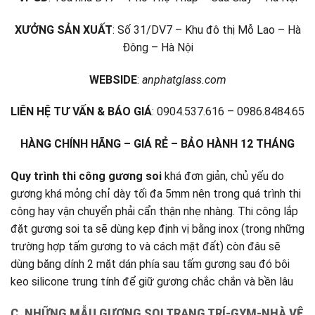
XƯỞNG SẢN XUẤT
: Số 31/DV7 – Khu đô thị Mỗ Lao – Hà
Đông – Hà Nội
WEBSIDE
:
anphatglass.com
LIÊN HỆ TƯ VẤN & BÁO GIÁ
: 0904.537.616 – 0986.8484.65
HÀNG CHÍNH HÃNG – GIÁ RẺ – BẢO HÀNH 12 THÁNG
Quy trình thi công gương soi
khá đơn giản, chủ yếu do
gương khá mỏng chỉ dày tối đa 5mm nên trong quá trình thi
công hay vận chuyển phải cẩn thận nhẹ nhàng. Thi công lắp
đặt gương soi ta sẽ dùng kẹp định vị bằng inox (trong những
trường hợp tấm gương to và cách mặt đất) còn đâu sẽ
dùng băng dính 2 mặt dán phía sau tấm gương sau đó bôi
keo silicone trung tính để giữ gương chắc chắn và bền lâu
C. NHỮNG MẪU GƯƠNG SOI TRANG TRÍ-GYM-NHÀ VỆ