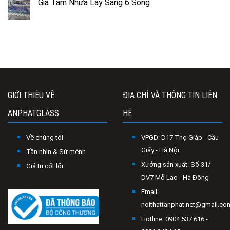
Giá Tấm Nhựa Lấy Sáng 6 Sóng
GIỚI THIỆU VỀ
ĐỊA CHỈ VÀ THÔNG TIN LIÊN
ANPHATGLASS
HỆ
Về chúng tôi
VPGD: D17 Thọ Giáp - Cầu
Giấy - Hà Nội
Tần nhìn & Sứ mệnh
Xưởng sản xuất: Số 31/
Giá trị cốt lõi
DV7 Mỗ Lao - Hà Đông
Email:
noithattanphat.net@gmail.co
Hotline: 0904.537.616 -