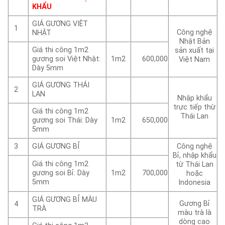
KHẨU
GIÁ GƯƠNG VIỆT
1
Công nghệ
NHẬT
Nhật Bản
Giá thi công 1m2
sản xuất tại
gương soi Việt Nhật:
1m2
600,000
Việt Nam
Dày 5mm
GIÁ GƯƠNG THÁI
2
LAN
Nhập khẩu
trực tiếp thừ
Giá thi công 1m2
Thái Lan
gương soi Thái: Dày
1m2
650,000
5mm
3
GIÁ GƯƠNG BỈ
Công nghệ
Bỉ, nhập khẩu
Giá thi công 1m2
từ Thái Lan
gương soi Bỉ: Dày
1m2
700,000
hoặc
5mm
Indonesia
GIÁ GƯƠNG BỈ MÀU
Gương Bỉ
4
TRÀ
màu trà là
dòng cao