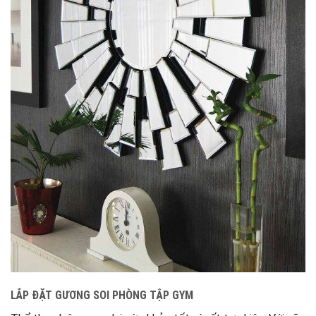
LẮP ĐẶT GƯƠNG SOI PHÒNG TẬP GYM