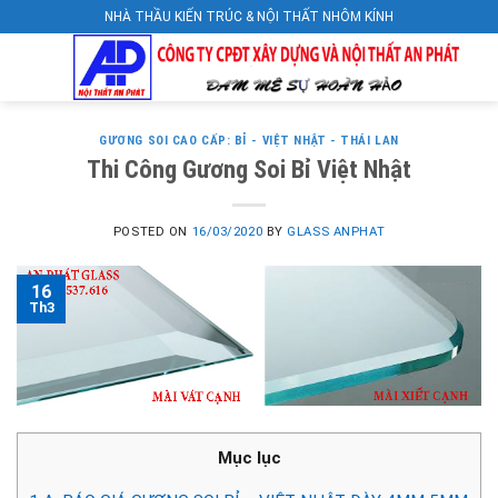
Skip
NHÀ THẦU KIẾN TRÚC & NỘI THẤT NHÔM KÍNH
to
content
GƯƠNG SOI CAO CẤP: BỈ - VIỆT NHẬT - THÁI LAN
Thi Công Gương Soi Bỉ Việt Nhật
POSTED ON
16/03/2020
BY
GLASS ANPHAT
16
Th3
Mục lục