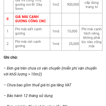
Giá thi công 1m2
cấp dùng
gương soi Bỉ: Dày
1m2
900,000
trang trí
5mm
GIÁ MÀI CẠNH
II
GƯƠNG CÔNG CNC
Phí mài xiết cạnh
Phí mài cạnh
1
1md
15,000
gương
tách riêng,
không phải
Phí mài vát cạnh
lúc nào cũng
2
1md
25,000
gương
mài
Ghi chú:
– Đơn giá trên chưa có vận chuyển (miễn phí vận chuyển
với khối lượng > 10m2)
– Chưa bao gồm thuế giá trị gia tăng VAT
– Bảo hành 12 tháng sử dụng