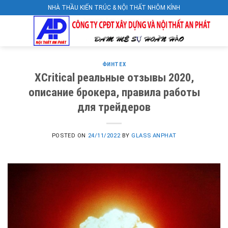
Skip
NHÀ THẦU KIẾN TRÚC & NỘI THẤT NHÔM KÍNH
to
content
ФИНТЕХ
XCritical реальные отзывы 2020,
описание брокера, правила работы
для трейдеров
POSTED ON
24/11/2022
BY
GLASS ANPHAT