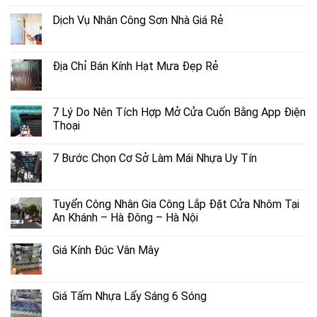
Dịch Vụ Nhân Công Sơn Nhà Giá Rẻ
Địa Chỉ Bán Kính Hạt Mưa Đẹp Rẻ
7 Lý Do Nên Tích Hợp Mở Cửa Cuốn Bằng App Điện
Thoại
7 Bước Chọn Cơ Sở Làm Mái Nhựa Uy Tín
Tuyển Công Nhân Gia Công Lắp Đặt Cửa Nhôm Tại
An Khánh – Hà Đông – Hà Nội
Giá Kính Đúc Vân Mây
Giá Tấm Nhựa Lấy Sáng 6 Sóng