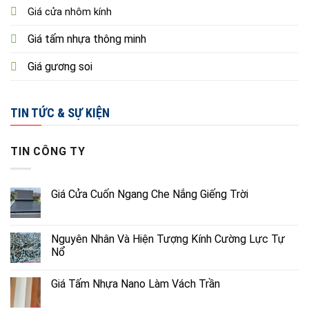
Giá cửa nhôm kính
Giá tấm nhựa thông minh
Giá gương soi
TIN TỨC & SỰ KIỆN
TIN CÔNG TY
Giá Cửa Cuốn Ngang Che Nắng Giếng Trời
Nguyên Nhân Và Hiện Tượng Kính Cường Lực Tự
Nổ
Giá Tấm Nhựa Nano Làm Vách Trần