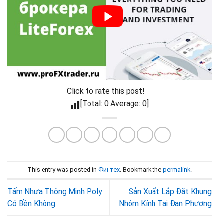
Click to rate this post!
[Total: 0 Average: 0]
This entry was posted in
Финтех
. Bookmark the
permalink
.
Tấm Nhựa Thông Minh Poly
Sản Xuất Lắp Đặt Khung
Có Bền Không
Nhôm Kính Tại Đan Phượng