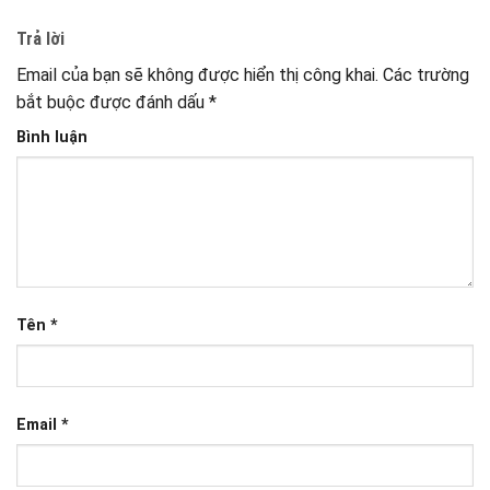
Trả lời
Email của bạn sẽ không được hiển thị công khai.
Các trường
bắt buộc được đánh dấu
*
Bình luận
Tên
*
Email
*