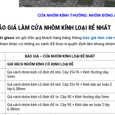
CỬA NHÔM KÍNH THƯỜNG: NHÔM ĐÔNG Á
BÁO GIÁ LÀM CỬA NHÔM KÍNH LOẠI RẺ NHẤT
át glass
xin gửi đến quý khách hàng bảng thông
báo giá làm cửa 
tham khảo có những so sánh để đưa ra quyết định làm khung nhôm 
BÁO GIÁ – CỬA NHÔM KÍNH LOẠI RẺ NHẤT
GIÁ VÁCH NHÔM KÍNH CỐ ĐỊNH LOẠI RẺ
Giá vách nhôm kính cố định đố nhỏ: Cây 25×76 + Kính thường dày
5mm
Giá vách nhôm kính cố định đố nhỏ: Cây 25×76 + Kính dán an toàn 2
lớp 6.38mm
Giá vách nhôm kính cố định đố to: Cây 90 + Kính thường dày 5mm
Giá vách nhôm kính cố định đố to: Cây 90 + Kính dán an toàn 2 lớp
6.38mm