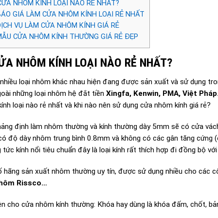
CỬA NHÔM KÍNH LOẠI NÀO RẺ NHẤT?
BÁO GIÁ LÀM CỬA NHÔM KÍNH LOẠI RẺ NHẤT
DỊCH VỤ LÀM CỬA NHÔM KÍNH GIÁ RẺ
MẪU CỬA NHÔM KÍNH THƯỜNG GIÁ RẺ ĐẸP
CỬA NHÔM KÍNH LOẠI NÀO RẺ NHẤT?
 nhiều loại nhôm khác nhau hiện đang được sản xuất và sử dụng tro
goài những loại nhôm hệ đắt tiền
Xingfa, Kenwin, PMA, Việt Pháp
ính loại nào rẻ nhất và khi nào nên sử dụng cửa nhôm kính giá rẻ?
hảng định làm nhôm thường và kính thường dày 5mm sẽ có cửa vách
ó độ dày nhôm trung bình 0.8mm và không có các gân tăng cứng (c
 tức kính nổi tiêu chuẩn đây là loại kính rất thích hợp đi đồng bộ v
 hãng sản xuất nhôm thường uy tín, được sử dụng nhiều cho các c
Nhôm Rissco…
ện cho cửa nhôm kính thường: Khóa hay dùng là khóa đấm, chốt, bản