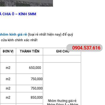
 CHIA Ô – KÍNH 5MM
nhôm kính giá rẻ
(loại rẻ nhất hiện nay) để quý
cửa kính chính xác nhất
0904.537.616
ĐƠN VỊ
THÀNH TIỀN
GHI CHÚ
m2
650,000
m2
750,000
m2
750,000
m2
850,000
Nhôm thường giá rẻ:
Nhôm Đông Á – Nhôm