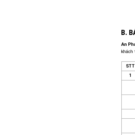
B. 
An Ph
khách 
STT
1