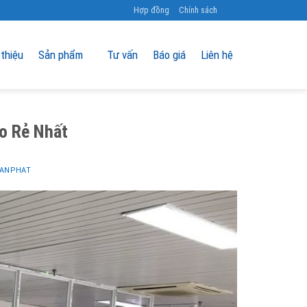
Hợp đồng
Chính sách
 thiệu
Sản phẩm
Tư vấn
Báo giá
Liên hệ
o Rẻ Nhất
 ANPHAT