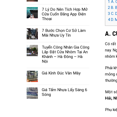
1
A. 
2
B. 
7 Lý Do Nên Tích Hợp Mở
3
C. 
Cửa Cuốn Bằng App Điện
Thoại
4
D. 
7 Bước Chọn Cơ Sở Làm
A. 
Mái Nhựa Uy Tín
Có rất
Tuyển Công Nhân Gia Công
nay. N
Lắp Đặt Cửa Nhôm Tại An
nhôm k
Khánh – Hà Đông – Hà
Nội
Phải k
Giá Kính Đúc Vân Mây
mỏng c
thường
Giá Tấm Nhựa Lấy Sáng 6
Một số
Sóng
Hải, 
Phụ ki