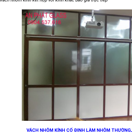
Vách nhôm kính kết hợp với kính khác báo giá trực tiếp
VÁCH NHÔM KÍNH CỐ ĐỊNH LÀM NHÔM THƯỜNG,