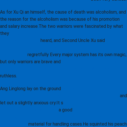
As for Xu Qi an himself, the cause of death was alcoholism, and
the reason for the alcoholism was because of his promotion
and salary increase.The two warriors were fascinated by what
they
Creatine Plus: Optimizing Performance with Advanced
Amino Acid Support
heard, and Second Uncle Xu said
NutraBio
100% Pure Creatine Monohydrate: The Ultimate Guide to
Performance
regretfully Every major system has its own magic,
but only warriors are brave and
Pure Green Coffee Bean Extract
Cleanse: A Comprehensive Guide to Digestive Wellness
ruthless.
Ang Linglong lay on the ground
Acetyl-L-Carnitine: A
Comprehensive Review of Cognitive and Metabolic Support
and
let out a slightly anxious cry.It s
Berberine: A Comprehensive
Guide to Metabolic Wellness
a good
Advanced Xtreme Trim
Thermogenic Formula: A Comprehensive Guide to Metabolic
Enhancement
material for handling cases.He squinted his peach