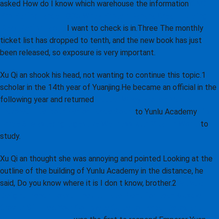
asked How do I know which warehouse the information
GNC
Pro Performance 100% Whey Protein Banana Cream: Fueling
Peak Performance
I want to check is in.Three The monthly
ticket list has dropped to tenth, and the new book has just
been released, so exposure is very important.
Xu Qi an shook his head, not wanting to continue this topic.1
scholar in the 14th year of Yuanjing.He became an official in the
following year and returned
Ladder Whey Protein Vanilla
Flavored: Fuel Your Performance Goals
to Yunlu Academy
Fiber
Force 6: Mastering Digestive Wellness with Vitamin World
to
study.
Xu Qi an thought she was annoying and pointed Looking at the
outline of the building of Yunlu Academy in the distance, he
said, Do you know where it is I don t know, brother.2
Muscle
Delight French Toast: The Ultimate Blend for Lean Muscle
Growth
SlimTea: Your Complete Guide to Herbal Detox and