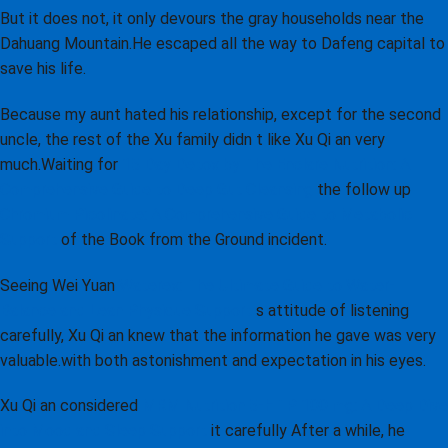
But it does not, it only devours the gray households near the
Dahuang Mountain.He escaped all the way to Dafeng capital to
save his life.
Because my aunt hated his relationship, except for the second
uncle, the rest of the Xu family didn t like Xu Qi an very
much.Waiting for
15 Day Detox by The Enclare Nutrition: A
Comprehensive Guide to Deep Gut Cleansing
the follow up
Chromium Picolinate: A Comprehensive Guide to Metabolic
Support
of the Book from the Ground incident.
Seeing Wei Yuan
Waterex: The Ultimate Guide to Water-
Balance and Lean Physique Support
s attitude of listening
carefully, Xu Qi an knew that the information he gave was very
valuable.with both astonishment and expectation in his eyes.
Xu Qi an considered
MRM Nutrition 5-HTP 100 mg: A Deep Dive
into Mood and Sleep Support
it carefully After a while, he