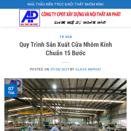
Skip
NHÀ THẦU KIẾN TRÚC & NỘI THẤT NHÔM KÍNH
to
content
TƯ VẤN
Quy Trình Sản Xuất Cửa Nhôm Kính
Chuẩn 15 Bước
POSTED ON
07/06/2023
BY
GLASS ANPHAT
07
Th6