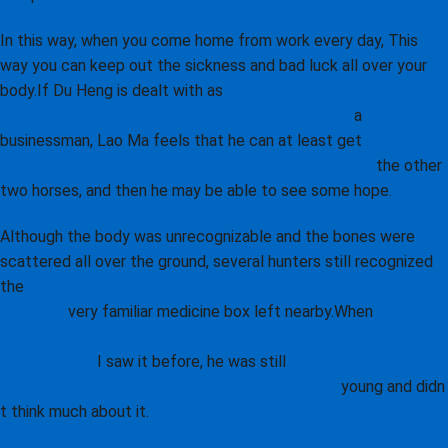
In this way, when you come home from work every day, This
way you can keep out the sickness and bad luck all over your
body.If Du Heng is dealt with as
Review of Lean Gainer Active
Chocolate Cake: A Deep Dive into Lean Mass Gain
a
businessman, Lao Ma feels that he can at least get
Hard Rhino
L-Carnitine: Your Essential Guide to Metabolic Energy
the other
two horses, and then he may be able to see some hope.
Although the body was unrecognizable and the bones were
scattered all over the ground, several hunters still recognized
the
Alvita Green Tea: Unlocking Nature’s Blend for Enhanced
Wellness
very familiar medicine box left nearby.When
Get Lean
by BodyHealth: The Ultimate Guide to Metabolic Weight
Management
I saw it before, he was still
Organic MCT Oil
Unflavored: Fueling Focus and Ketogenic Energy
young and didn
t think much about it.