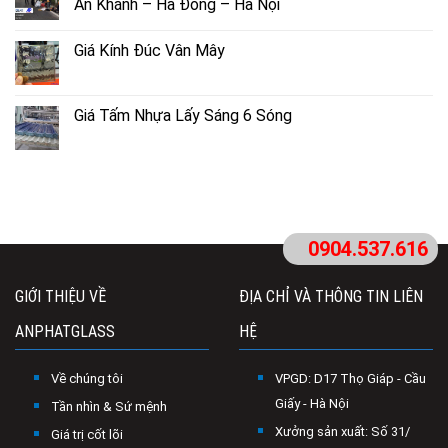
An Khánh – Hà Đông – Hà Nội
Giá Kính Đúc Vân Mây
Giá Tấm Nhựa Lấy Sáng 6 Sóng
0904.537.616
GIỚI THIỆU VỀ
ĐỊA CHỈ VÀ THÔNG TIN LIÊN
ANPHATGLASS
HỆ
Về chúng tôi
VPGD: D17 Thọ Giáp - Cầu
Giấy - Hà Nội
Tần nhìn & Sứ mệnh
Xưởng sản xuất: Số 31/
Giá trị cốt lõi