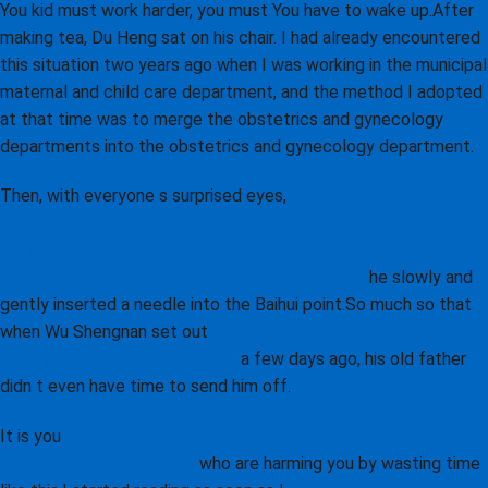
You kid must work harder, you must You have to wake up.After
making tea, Du Heng sat on his chair. I had already encountered
this situation two years ago when I was working in the municipal
maternal and child care department, and the method I adopted
at that time was to merge the obstetrics and gynecology
departments into the obstetrics and gynecology department.
Then, with everyone s surprised eyes,
C4 Ripped Icy Blue Razz:
The Ultimate Guide to Explosive Pre-Workout Performance
Bariatric Support Calcium Wafers Citrus Flavor: A
Comprehensive Guide to Post-Surgery Nutrition
he slowly and
gently inserted a needle into the Baihui point.So much so that
when Wu Shengnan set out
BCAA Resurgence Orange Review:
Fueling Recovery and Strength
a few days ago, his old father
didn t even have time to send him off.
It is you
Whey Shake Strawberry Shake: The Ultimate Guide to
Premium Protein Support
who are harming you by wasting time