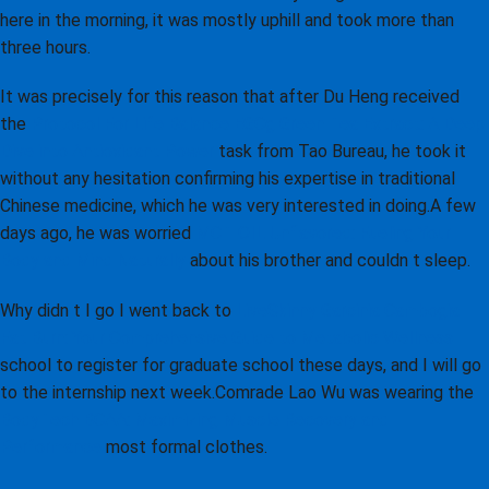
here in the morning, it was mostly uphill and took more than
three hours.
It was precisely for this reason that after Du Heng received
the
Protocol For Life Balance EGCg Green Tea Extract: A Deep
Dive into Antioxidant Power
task from Tao Bureau, he took it
without any hesitation confirming his expertise in traditional
Chinese medicine, which he was very interested in doing.A few
days ago, he was worried
MCT OIL Unflavored: Fueling Your
Body and Mind Naturally
about his brother and couldn t sleep.
Why didn t I go I went back to
LiveSkinny Garcinia Cambogia
Fat Burn: Your Comprehensive Guide to Metabolic Wellness
school to register for graduate school these days, and I will go
to the internship next week.Comrade Lao Wu was wearing the
BodyTech BCAA: Maximizing Muscle Recovery and
Performance
most formal clothes.