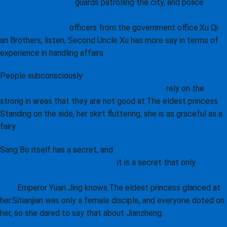
Women's Ultra Mega
guards patrolling the city, and police
Apple
Cider Vinegar Gummies: Your Daily Dose of Gut Wellness and
Metabolic Support
officers from the government office.Xu Qi
an Brothers, listen, Second Uncle Xu has more say in terms of
experience in handling affairs.
People subconsciously
Gains Candy Glucovantage Review:
Optimizing Metabolism for Peak Performance
rely on the
strong in areas that they are not good at.The eldest princess
Standing on the side, her skirt fluttering, she is as graceful as a
fairy.
Sang Bo itself has a secret, and
Reviewing NOW 7-KETO
LeanGels for Metabolic Support
it is a secret that only
IntraPro
Chocolate Milk: The Definitive Buying Guide to Premium Muscle
Fuel
Emperor Yuan Jing knows.The eldest princess glanced at
her.Sitianjian was only a female disciple, and everyone doted on
her, so she dared to say that about Jianzheng.