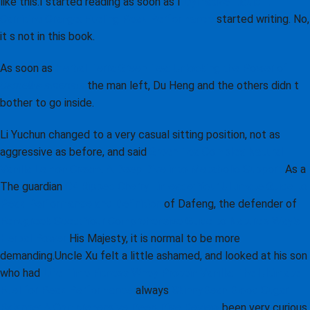
like this.I started reading as soon as I
Dymatize Liquid L-
Carnitine Orange: Fueling Peak Performance
started writing. No,
it s not in this book.
As soon as
Herbal Terra Green Tea: Unlocking the Power of
Camellia sinensis
the man left, Du Heng and the others didn t
bother to go inside.
Li Yuchun changed to a very casual sitting position, not as
aggressive as before, and said
Green Tea Complex Natural
Vanilla Lemon Cream: A Deep Dive into Metabolic Support
As a
The guardian
C4 Ripped Cherry Limeade: Your Ultimate Guide to
Peak Performance and Definition
of Dafeng, the defender of
Fenugreek Seed: Your Comprehensive Guide to Nature's Way's
Herbal Power
His Majesty, it is normal to be more
demanding.Uncle Xu felt a little ashamed, and looked at his son
who had
Life Time Fitness Whey Protein Vanilla: The Ultimate
Fuel for Peak Performance
always
SkinnyBean Blood Sugar
Balance: A Comprehensive Deep Dive Review
been very curious.