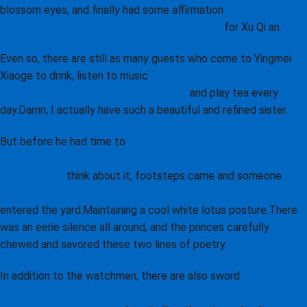
blossom eyes, and finally had some affirmation
Carnitine 500
mg: Mastering Energy Metabolism and Vitality
for Xu Qi an.
Even so, there are still as many guests who come to Yingmei
Xiaoge to drink, listen to music
Metabolic Complex: A Deep
Dive into Holistic Weight Loss Support
and play tea every
day.Damn, I actually have such a beautiful and refined sister.
But before he had time to
Amino Build Strawberry Watermelon:
The Ultimate Guide to Maximizing Muscle Recovery and Peak
Performance
think about it, footsteps came and someone
Kwazi Keto Gummies: Fueling Your Metabolism and Gut Health
entered the yard.Maintaining a cool white lotus posture.There
was an eerie silence all around, and the princes carefully
chewed and savored these two lines of poetry.
In addition to the watchmen, there are also sword
Energy &
Metabolism Generator: Fueling Your Best Life with GNC