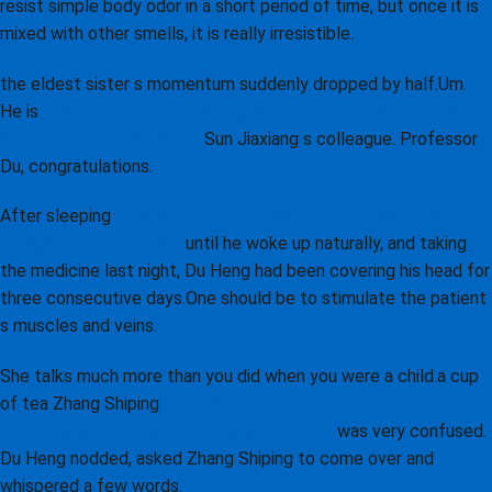
resist simple body odor in a short period of time, but once it is
mixed with other smells, it is really irresistible.
the eldest sister s momentum suddenly dropped by half.Um.
He is
Green Tea Sencha 450 mg: Your Comprehensive Buying
Guide to Natural Wellness
Sun Jiaxiang s colleague. Professor
Du, congratulations.
After sleeping
Bluebonnet L-Carnitine 500 mg: Maximizing
Energy and Metabolism
until he woke up naturally, and taking
the medicine last night, Du Heng had been covering his head for
three consecutive days.One should be to stimulate the patient
s muscles and veins.
She talks much more than you did when you were a child.a cup
of tea Zhang Shiping
Phase8 Milk Chocolate: Mastering Muscle
Recovery with Sustained-Release Nutrition
was very confused.
Du Heng nodded, asked Zhang Shiping to come over and
whispered a few words.