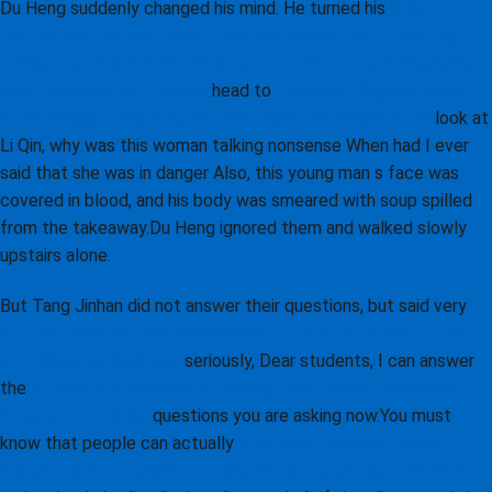
Du Heng suddenly changed his mind. He turned his
Green
Coffee Bean Extract: Maximizing Metabolism and Elevating
Energy
Home Made Blueberry Muffin: The Ultimate Recovery
Meal Replacement Review
head to
Herbadiet Organic Apple
Cider Vinegar: Unlocking Nature's Digestive Powerhouse
look at
Li Qin, why was this woman talking nonsense When had I ever
said that she was in danger Also, this young man s face was
covered in blood, and his body was smeared with soup spilled
from the takeaway.Du Heng ignored them and walked slowly
upstairs alone.
But Tang Jinhan did not answer their questions, but said very
Natural Fiber: Your Comprehensive Guide to Optimal Gut Health
and Digestive Wellness
seriously, Dear students, I can answer
the
Muscle Milk Chocolate: Fueling Peak Performance with
Advanced Nutrition
questions you are asking now.You must
know that people can actually
NOW Sports Whey Protein
Concentrate Unflavored: Fueling Performance from the Core