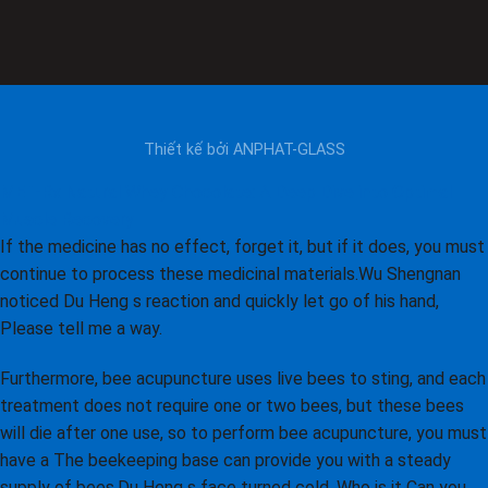
Thiết kế bởi
ANPHAT-GLASS
MET-Rx Natural Whey Chocolate: A Deep Dive into Optimal
Muscle Recovery
If the medicine has no effect, forget it, but if it does, you must
continue to process these medicinal materials.Wu Shengnan
noticed Du Heng s reaction and quickly let go of his hand,
Please tell me a way.
Furthermore, bee acupuncture uses live bees to sting, and each
treatment does not require one or two bees, but these bees
will die after one use, so to perform bee acupuncture, you must
have a The beekeeping base can provide you with a steady
supply of bees.Du Heng s face turned cold, Who is it Can you